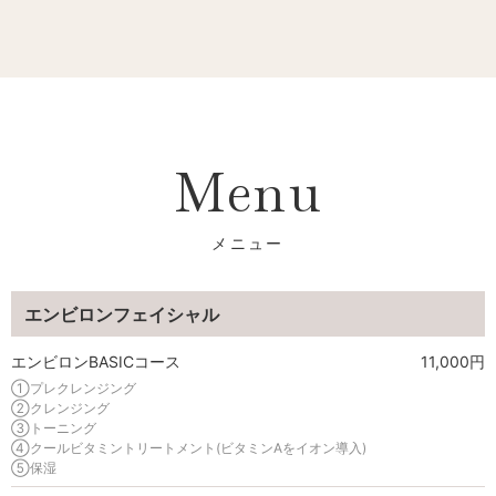
Menu
エンビロンフェイシャル
エンビロンBASICコース
11,000円
①プレクレンジング
②クレンジング
③トーニング
④クールビタミントリートメント(ビタミンAをイオン導入)
⑤保湿