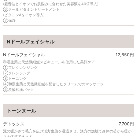
(超音波とイオンでお肌悩みに合わせた美容液を40倍導入)
⑥クールビタミントリートメント
(ビタミンAをイオン導入)
⑦保湿
Nドールフェイシャル
Nドールフェイシャル
12,650円
和漢生薬と天然微細鍼スピキュールを使用した美顔ケア
①プレクレンジング
②クレンジング
③トーニング
④和漢生薬と天然微細鍼を配合したクリームでのマッサージ
⑤炭酸和漢パック
トーンヌール
デトックス
7,700円
泥の暖かさで毛穴を広げ漢方生薬を浸透させ、漢方の燃焼で身体の芯から暖か
さを体感できます。