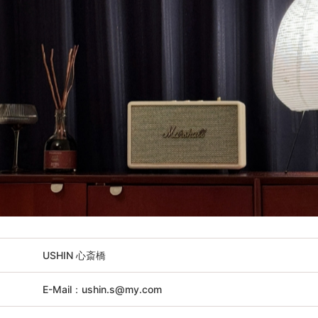
USHIN 心斎橋
E-Mail：ushin.s@my.com