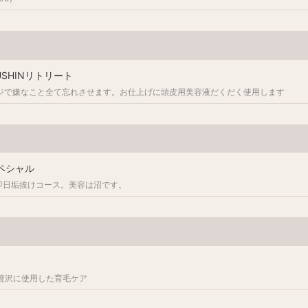
SHINリトリート
ージで嫌なこと全て忘れさせます。お仕上げに頭皮用美容液だくだく使用します
ペシャル
即日垢抜けコース。美容は沼です。
を贅沢に使用した育毛ケア