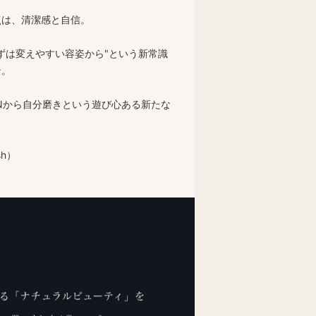
点は、清潔感と自信。
ずは変えやすい容姿から"という新常識
ン。
INから自分磨きという遊び心ある新たな
。
ish）