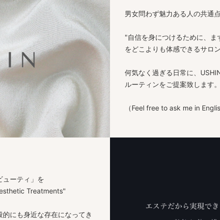
男女問わず魅力ある人の共通
"自信を身につけるために、ま
をどこよりも体感できるサロ
何気なく過ぎる日常に、USH
ルーティンをご提案致します
（Feel free to ask me in Engl
ビューティ」を
esthetic Treatments"
般的にも身近な存在になってき