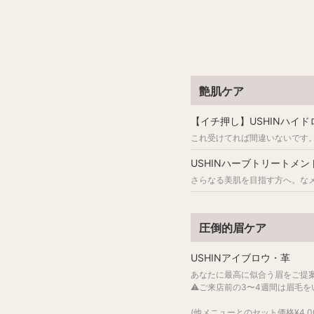
艶肌ケア
【イチ押し】USHINハイ
これ受けてれば間違いないです
USHINハーブトリートメン
さらなる美肌を目指す方へ。な
圧倒的眉ケア
USHINアイブロウ・革
あなたに最高に似合う眉をご提
⚠️ご来店前の3〜4週間は眉毛
(他メニューとのセット価格¥4,00