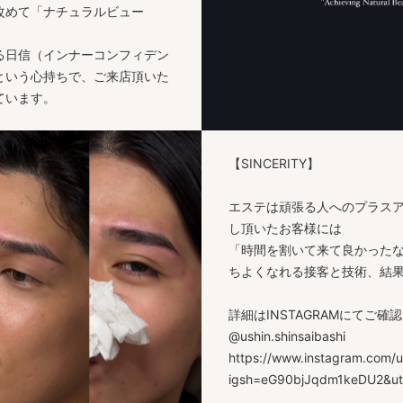
改めて「ナチュラルビュー
る日信（インナーコンフィデン
という心持ちで、ご来店頂いた
ています。
【SINCERITY】
エステは頑張る人へのプラス
し頂いたお客様には
「時間を割いて来て良かったな
ちよくなれる接客と技術、結
詳細はINSTAGRAMにてご確
@ushin.shinsaibashi
https://www.instagram.com/us
igsh=eG90bjJqdm1keDU2&ut