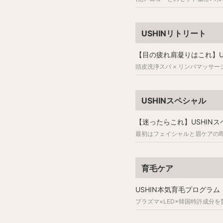
USHINリトリート
【目の疲れ肩凝りはこれ】U
頭皮洗浄スパ × リンパマッサ
USHINスペシャル
【迷ったらこれ】USHINス
最初はフェイシャルと眉ケアの
育毛ケア
USHIN本気育毛プログラム
プラズマ×LED×韓国特許成分