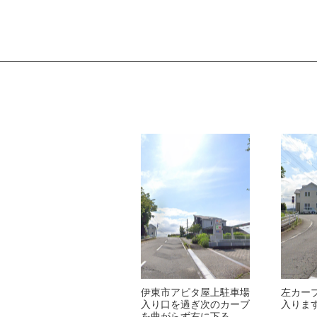
伊東市アピタ屋上駐車場
左カー
入り口を過ぎ次のカーブ
入りま
を曲がらず右に下る