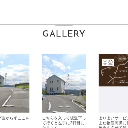
GALLERY
ブ曲がらずここを
こちらを入って坂道下っ
よりよいサービ
す
て行くと左手に3軒目に
また物価高騰に
なります
改正をさせて頂