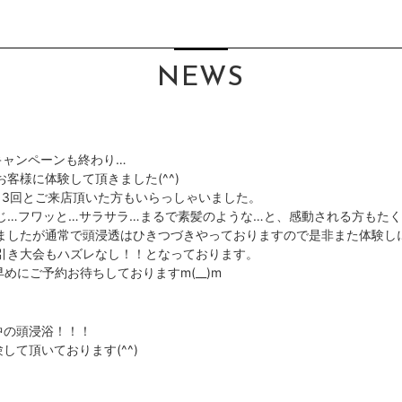
NEWS
キャンペーンも終わり…
客様に体験して頂きました(^^)
、3回とご来店頂いた方もいらっしゃいました。
じ…フワッと…サラサラ…まるで素髪のような…と、感動される方もたくさ
ましたが通常で頭浸透はひきつづきやっておりますので是非また体験し
引き大会もハズレなし！！となっております。
早めにご予約お待ちしておりますm(__)m
中の頭浸浴！！！
して頂いております(^^)