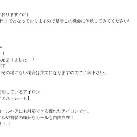
ります)^o^(
1日までとなっておりますので是非この機会に体験してみてください!
︎
！！
ール始まりました！！
FF
がその場にない場合は注文になりますのでご了承下さい。
様に使用しているアイロン
メアストレート】
カールヘアにも対応できる優れたアイロンです。
イルや前髪の繊細なカールも自由自在！
し！！！