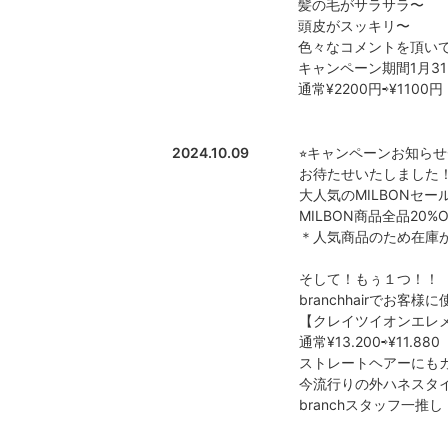
髪の毛がサラサラ〜
頭皮がスッキリ〜
色々なコメントを頂いてお
キャンペーン期間1月3
通常¥2200円⇨¥1100円
2024.10.09
⭐︎キャンペーンお知らせ⭐
お待たせいたしました
大人気のMILBONセ
MILBON商品全品20%O
＊人気商品のため在庫
そして！もぅ１つ！！
branchhairでお客
【クレイツイオンエレ
通常¥13.200⇨¥11.880
ストレートヘアーにも
今流行りの外ハネスタ
branchスタッフ一推