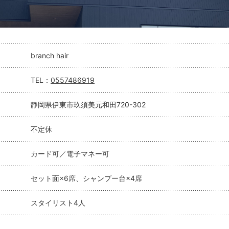
branch hair
TEL：
0557486919
静岡県伊東市玖須美元和田720-302
不定休
カード可／電子マネー可
セット面×6席、シャンプー台×4席
スタイリスト4人