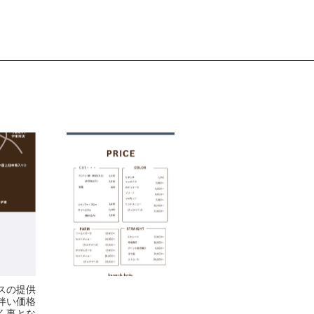
スの提供
伴い価格
く事とな