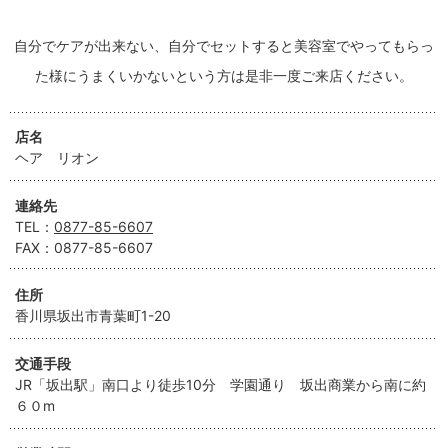
自分でケアが出来ない、自分でセットすると美容室でやってもらっ
た様にうまくいかないという方は是非一度ご来店ください。
店名
ヘア リオン
連絡先
TEL：
0877-85-6607
FAX：
0877-85-6607
住所
香川県坂出市青葉町1-20
交通手段
JR「坂出駅」南口より徒歩10分 学園通り 坂出商業から南に約
６０m