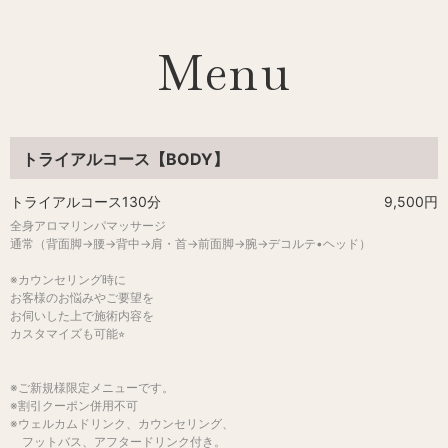
Menu
トライアルコース【BODY】
トライアルコース130分
9,500円
全身アロマリンパマッサージ
通常（背面脚→腰→背中→肩・首→前面脚→腕→デコルテ•ヘッド）
※カウンセリング時に
お客様のお悩みやご要望を
お伺いした上で施術内容を
カスタマイズも可能⭐︎
※ご新規様限定メニューです。
※割引クーポン併用不可
※ウェルカムドリンク、カウンセリング、
フットバス、アフタードリンク付き。