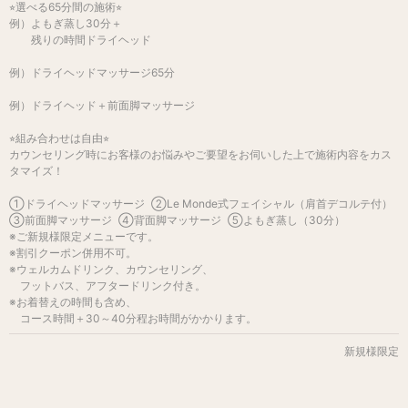
⭐︎選べる65分間の施術⭐︎
例）よもぎ蒸し30分＋
残りの時間ドライヘッド
例）ドライヘッドマッサージ65分
例）ドライヘッド＋前面脚マッサージ
⭐︎組み合わせは自由⭐︎
カウンセリング時にお客様のお悩みやご要望をお伺いした上で施術内容をカス
タマイズ！
①ドライヘッドマッサージ ②Le Monde式フェイシャル（肩首デコルテ付）
③前面脚マッサージ ④背面脚マッサージ ⑤よもぎ蒸し（30分）
※ご新規様限定メニューです。
※割引クーポン併用不可。
※ウェルカムドリンク、カウンセリング、
フットバス、アフタードリンク付き。
※お着替えの時間も含め、
コース時間＋30～40分程お時間がかかります。
新規様限定