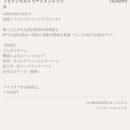
フェイシャルトリートメントリッ
13,000円
チ
⭐︎EMS•RF•LEDで
頭皮とフェイスラインにアプローチ⭐︎
硬くなりがちな頭の筋肉や表情筋を
RFでお肌を温め＋EMSと振動で筋肉を刺激！そしてLEDでお肌をケア！
【内容】
よもぎスチーム
機器によるスペシャルケア
肩首、デコルテリンパドレナージュ
顔ツボ、顔リンパドレナージュ
お仕上げパック（鎮静）
メイクオフする場合は
＋1000円
Le Monde式のオリジナル
フェイシャルコース