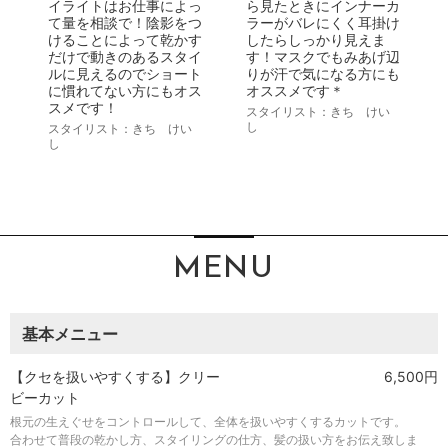
イライトはお仕事によっ
ら見たときにインナーカ
て量を相談で！陰影をつ
ラーがバレにくく耳掛け
けることによって乾かす
したらしっかり見えま
だけで動きのあるスタイ
す！マスクでもみあげ辺
ルに見えるのでショート
りが汗で気になる方にも
に慣れてない方にもオス
オススメです＊
スメです！
スタイリスト：きち けい
し
スタイリスト：きち けい
し
MENU
基本メニュー
【クセを扱いやすくする】クリー
6,500円
ビーカット
根元の生えぐせをコントロールして、全体を扱いやすくするカットです。
合わせて普段の乾かし方、スタイリングの仕方、髪の扱い方をお伝え致しま