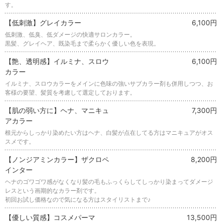
す。
【低刺激】グレイカラー
6,100円
低刺激、低臭、低ダメージの快適サロンカラー。
黒髪、グレイヘア、既染毛まで柔らかく優しい色を表現。
【艶、透明感】イルミナ、スロウ
6,100円
カラー
イルミナ、スロウカラーをメインに色味の強いサブカラー剤も併用しつつ、お
客様の要望、髪質を考慮して選定しております。
【肌の弱い方に】ヘナ、マニキュ
7,300円
アカラー
根元からしっかり染めたい方はヘナ、白髪が点在してる方はマニキュアがオス
スメです。
【ノンジアミンカラー】ザクロペ
8,200円
インター
ヘナのゴワゴワ感がなくなり髪の毛もふっくらしてしっかり染まってダメージ
レスという画期的なカラー剤です。
初回お試し価格なので気になる方はスタイリストまで♪
【優しい質感】コスメパーマ
13,500円