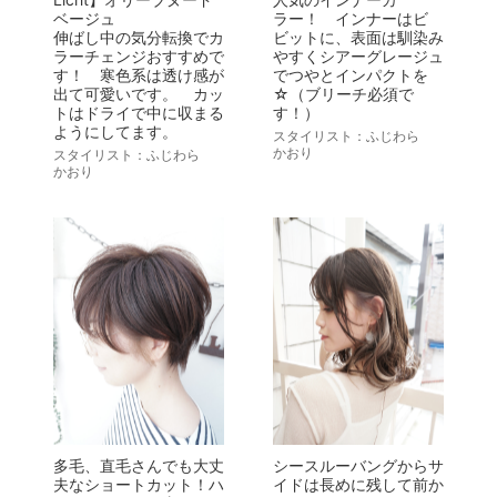
ベージュ
ラー！ インナーはビ
伸ばし中の気分転換でカ
ビットに、表面は馴染み
ラーチェンジおすすめで
やすくシアーグレージュ
す！ 寒色系は透け感が
でつやとインパクトを
出て可愛いです。 カッ
☆（ブリーチ必須で
トはドライで中に収まる
す！）
ようにしてます。
スタイリスト：ふじわら
かおり
スタイリスト：ふじわら
かおり
多毛、直毛さんでも大丈
シースルーバングからサ
夫なショートカット！ハ
イドは長めに残して前か