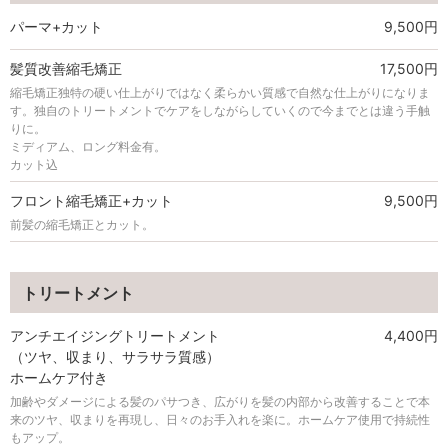
パーマ+カット
9,500円
髪質改善縮毛矯正
17,500円
縮毛矯正独特の硬い仕上がりではなく柔らかい質感で自然な仕上がりになりま
す。独自のトリートメントでケアをしながらしていくので今までとは違う手触
りに。
ミディアム、ロング料金有。
カット込
フロント縮毛矯正+カット
9,500円
前髪の縮毛矯正とカット。
トリートメント
アンチエイジングトリートメント
4,400円
（ツヤ、収まり、サラサラ質感）
ホームケア付き
加齢やダメージによる髪のパサつき、広がりを髪の内部から改善することで本
来のツヤ、収まりを再現し、日々のお手入れを楽に。ホームケア使用で持続性
もアップ。