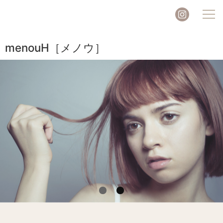
Instagram
menouH［メノウ］
1
2