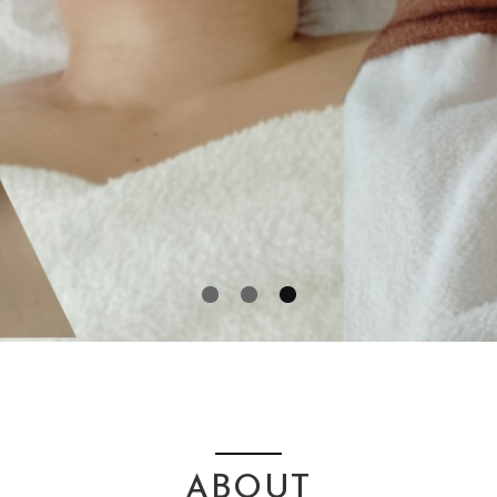
1
2
3
ABOUT