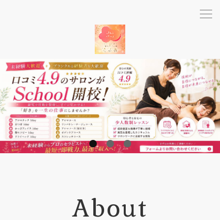
1
2
3
About