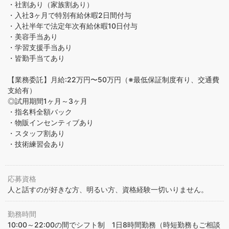
・社割あり（家族割あり）
・入社3ヶ月で特別有給休暇2日間付与
・入社半年で法定年次有給休暇10日付与
・美容手当あり
・学習支援手当あり
・皆勤手当てあり
【業務委託】月給:22万円〜50万円（※最低保証制度有り、交通費
支給有）
◎試用期間1ヶ月～3ヶ月
・指名料全額バック
・物販インセンティブあり
・スタッフ割あり
・技術練習会あり
応募資格
人と話すのが好きな方、明るい方、資格経験一切いりません。
勤務時間
10:00～22:00の間でシフト制 1日8時間勤務（時短勤務もご相談